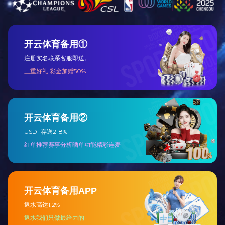
管控，确保从原辅料采购、生产加工到仓储物流全过程高
质效衔接。针对检查中发现的个别设备维护记录及储存方
式不规范问题，检查组现场提出整改意见，并责令其立行
立改。
在随后召开的公司党委扩大会议上，李瑞生董事长
传达了李湘豫书记在全市产品质量和食品安全工作推进会
议上的讲话精神，并对食品安全工作进行了安排部署。他
指出，公司改制以来在食品安全以及安全生产方面取得了
显著成效，但距离市委、市政府要求还存在一定差距。他
强调，各下属公司、各部门要清醒认识当前形势，坚决扛
稳扛牢食品安全政治责任，以
“四个最严”要求为根本遵
循，严格落实“三管三必须”原则，用最严谨的标准贯穿生