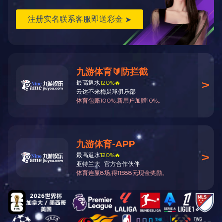
残留、微生物、重金属等主要指标，以科学、客观、审慎
的态度，对不合格原奶
“零让步”，严把产品质量“入口关”。
在自动化生产车间，检查组对设备清洗消毒记录、
洁净区压差监测数据进行逐项核验，查看了瑞典利乐灌装
设备、高温杀菌等设备的运行情况，通过技术人员演示以
及调取设备运行参数，确认巴氏杀菌、均质压力、灌装流
程等关键工艺指标符合国家标准。此外，检查组对现场工
作人员规范化操作进行了随机抽查和提问。
检查组还深入包装材料库、仓储物流等区域，重点
检查了包材安全性、原辅料储存等情况。在听取有关负责
人汇报时，李瑞生董事长指出，要严格执行供应商准入制
度，建立“黑名单”动态管理机制，同时完善强化内部验收