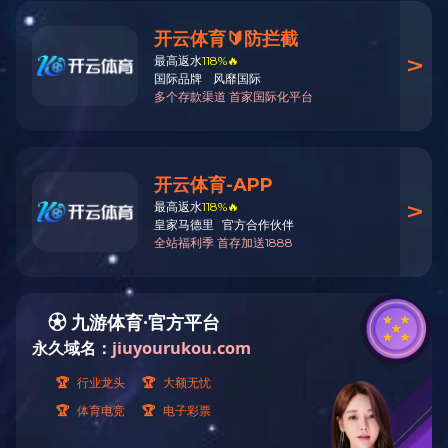
在质检中心，检查组详细查阅生鲜乳收购记录，重
点核验供应商资质、批次检验报告及冷链运输台账，李瑞
生董事长强调，
在原奶检测方面要聚焦违禁添加、兽农药