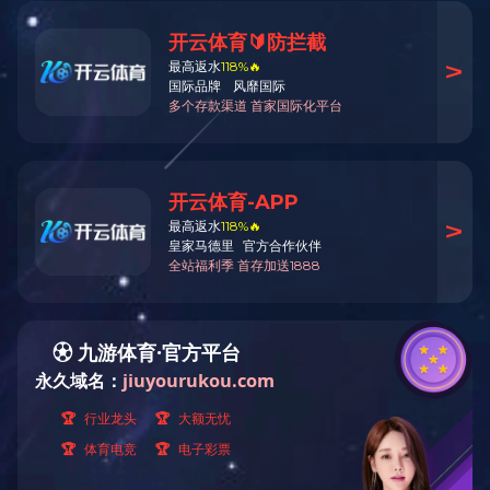
九游体育app乳业公司召开营销系统专题会议