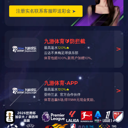
省“万人助万企”活动工作组莅临九游体育app乳业 调研
指导工作
九游体育app集团董事长李瑞生到各分公司就高质量发
展课题进行调研